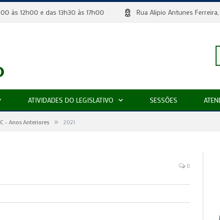
 8h00 às 12h00 e das 13h30 às 17h00
Rua Alipio Antunes Ferr
P
ATIVIDADES DO LEGISLATIVO
SESSÕES
ATEN
»
p
IC - Anos Anteriores
2021
0