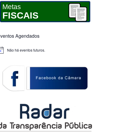
Metas
FISCAIS
ventos Agendados
Não há eventos futuros.
otice