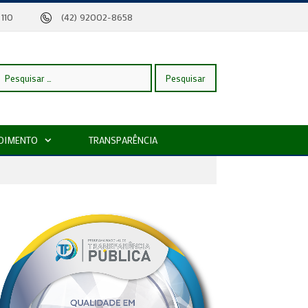
eira, 110
(42) 92002-8658
esquisar
DIMENTO
TRANSPARÊNCIA
or: