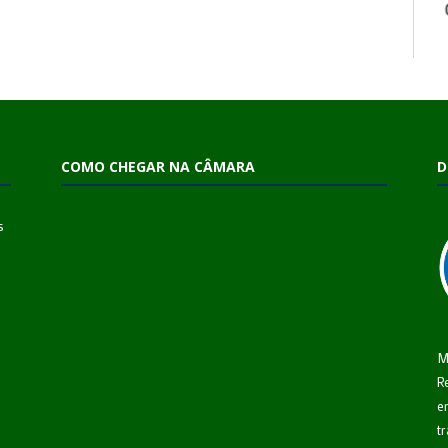
COMO CHEGAR NA CÂMARA
D
s
M
R
e
t