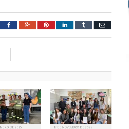
tter
Facebook
Google+
Pinterest
LinkedIn
Tumblr
Email
R
s
EMBRO DE 2025
17 DE NOVEMBRO DE 2025