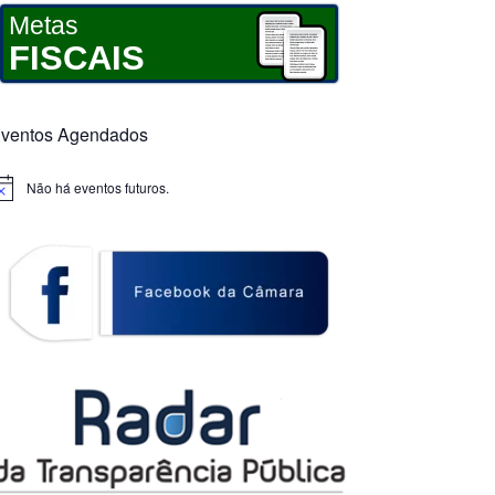
Metas
FISCAIS
ventos Agendados
Não há eventos futuros.
otice