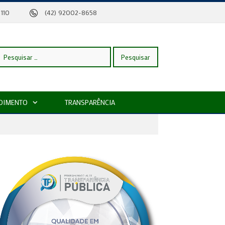
eira, 110
(42) 92002-8658
esquisar
DIMENTO
TRANSPARÊNCIA
or: