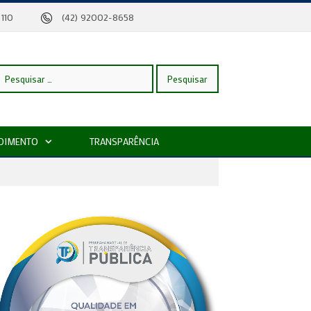
eira, 110
(42) 92002-8658
esquisar
DIMENTO
TRANSPARÊNCIA
or: