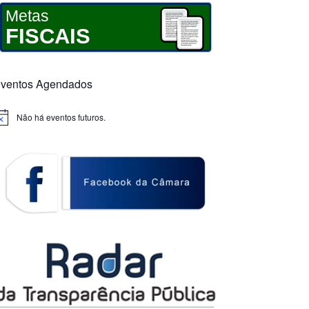
Metas
FISCAIS
ventos Agendados
Não há eventos futuros.
otice