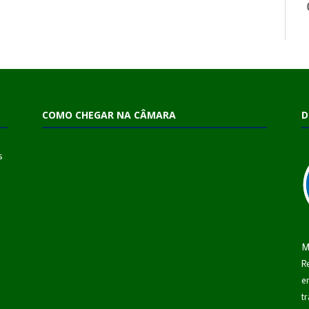
COMO CHEGAR NA CÂMARA
D
s
M
R
e
t