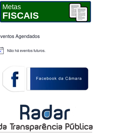
Metas
FISCAIS
ventos Agendados
Não há eventos futuros.
otice