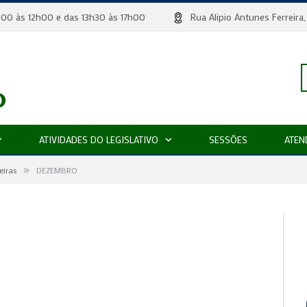
 8h00 às 12h00 e das 13h30 às 17h00
Rua Alipio Antunes Ferr
P
ATIVIDADES DO LEGISLATIVO
SESSÕES
ATEN
»
p
eiras
DEZEMBRO