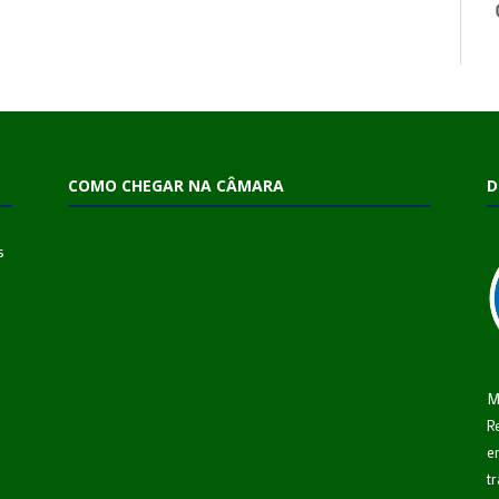
COMO CHEGAR NA CÂMARA
D
s
M
R
e
t