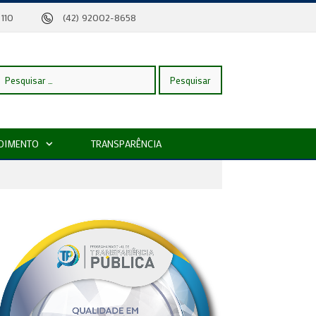
eira, 110
(42) 92002-8658
esquisar
DIMENTO
TRANSPARÊNCIA
or: