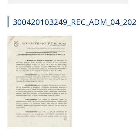
300420103249_REC_ADM_04_20