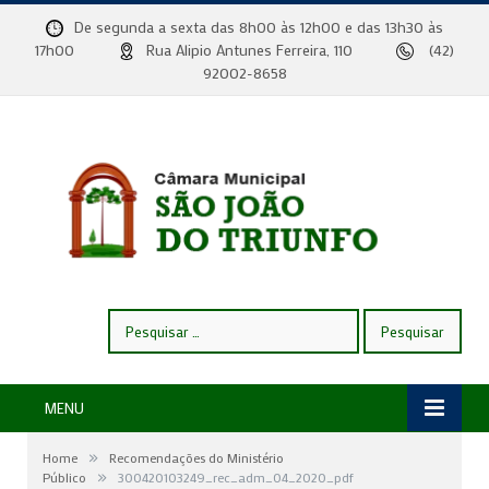
De segunda a sexta das 8h00 às 12h00 e das 13h30 às
17h00
Rua Alipio Antunes Ferreira, 110
(42)
92002-8658
Pesquisar
por:
MENU
»
Home
Recomendações do Ministério
»
Público
300420103249_rec_adm_04_2020_pdf