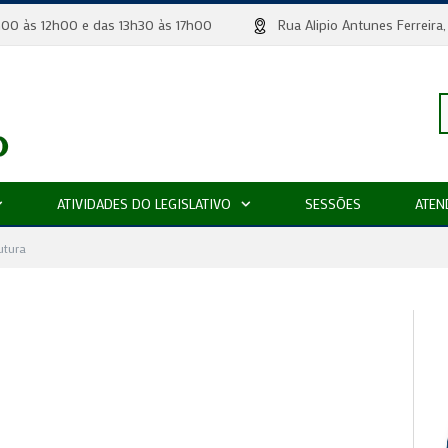
 8h00 às 12h00 e das 13h30 às 17h00
Rua Alipio Antunes Ferr
P
ATIVIDADES DO LEGISLATIVO
SESSÕES
ATEN
p
utura