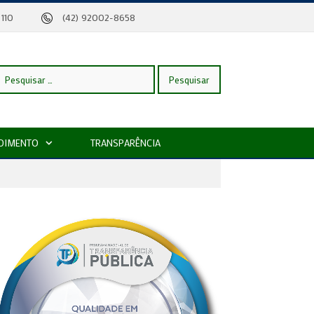
eira, 110
(42) 92002-8658
esquisar
DIMENTO
TRANSPARÊNCIA
or: