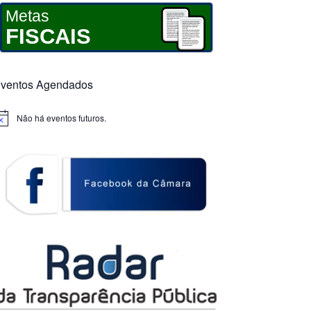
Metas
FISCAIS
ventos Agendados
Não há eventos futuros.
otice