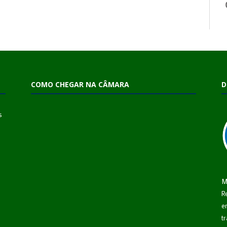
COMO CHEGAR NA CÂMARA
D
s
M
R
e
t