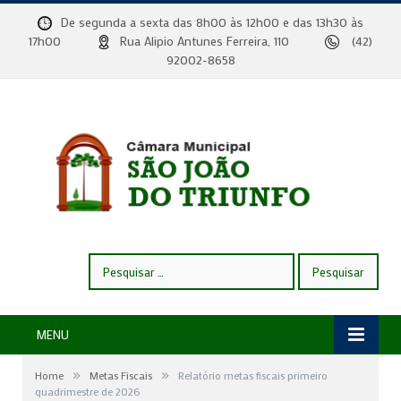
De segunda a sexta das 8h00 às 12h00 e das 13h30 às
17h00
Rua Alipio Antunes Ferreira, 110
(42)
92002-8658
Pesquisar
por:
MENU
»
»
Home
Metas Fiscais
Relatório metas fiscais primeiro
quadrimestre de 2026