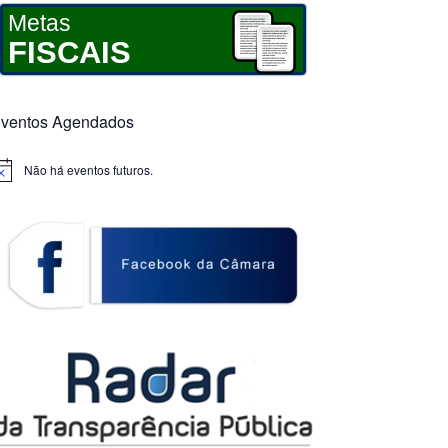
Metas
FISCAIS
ventos Agendados
Não há eventos futuros.
otice