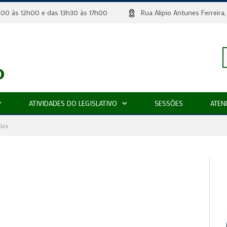
 8h00 às 12h00 e das 13h30 às 17h00
Rua Alipio Antunes Ferr
P
ATIVIDADES DO LEGISLATIVO
SESSÕES
ATEN
p
los