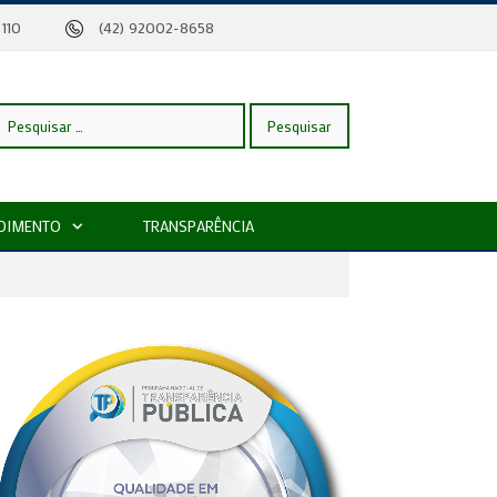
eira, 110
(42) 92002-8658
esquisar
DIMENTO
TRANSPARÊNCIA
or: