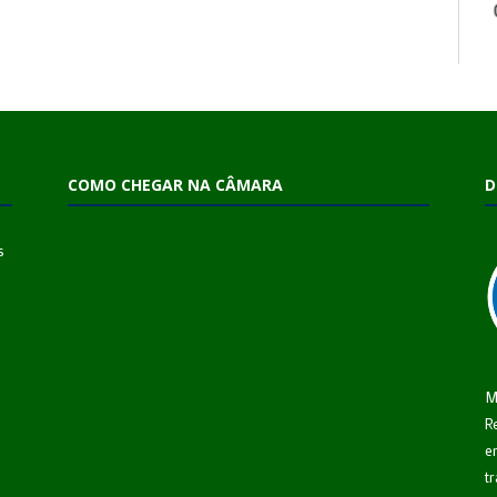
COMO CHEGAR NA CÂMARA
D
s
M
R
e
t