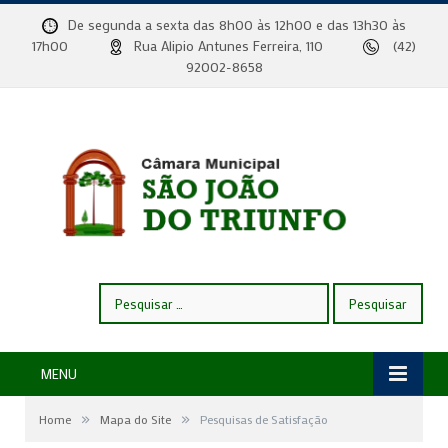
De segunda a sexta das 8h00 às 12h00 e das 13h30 às
17h00
Rua Alipio Antunes Ferreira, 110
(42)
92002-8658
Pesquisar
por:
MENU
»
»
Home
Mapa do Site
Pesquisas de Satisfação