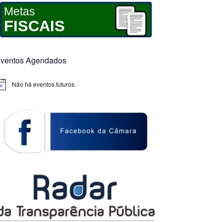
Metas
FISCAIS
ventos Agendados
Não há eventos futuros.
otice