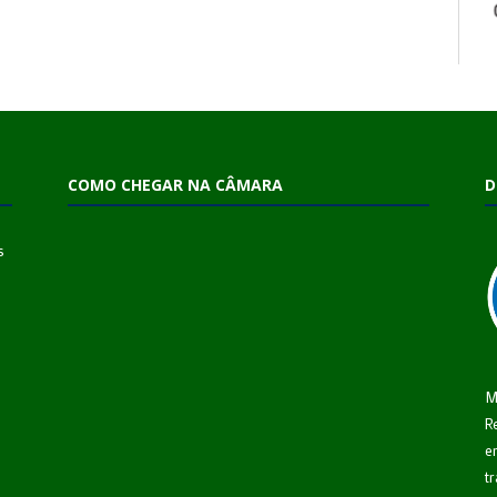
COMO CHEGAR NA CÂMARA
D
s
M
R
e
t