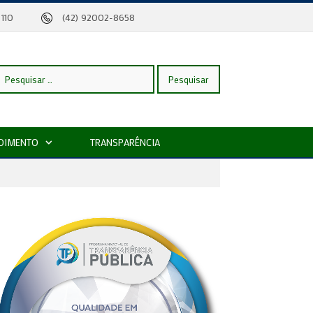
eira, 110
(42) 92002-8658
esquisar
DIMENTO
TRANSPARÊNCIA
or: