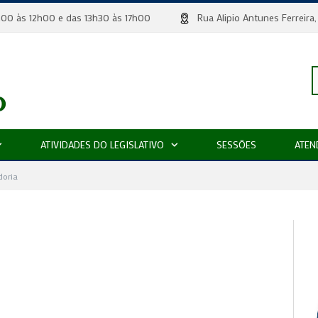
 8h00 às 12h00 e das 13h30 às 17h00
Rua Alipio Antunes Ferr
P
ATIVIDADES DO LEGISLATIVO
SESSÕES
ATEN
p
doria