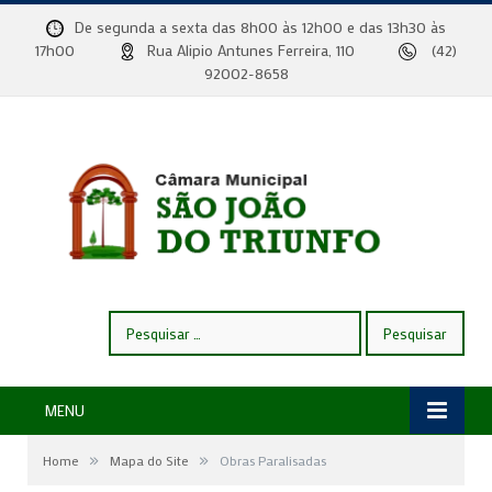
De segunda a sexta das 8h00 às 12h00 e das 13h30 às
17h00
Rua Alipio Antunes Ferreira, 110
(42)
92002-8658
Pesquisar
por:
MENU
»
»
Home
Mapa do Site
Obras Paralisadas