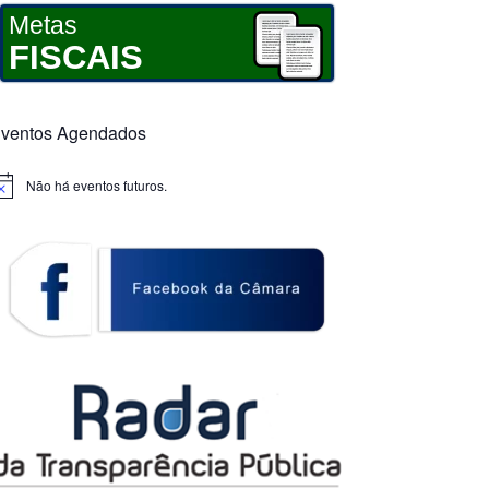
Metas
FISCAIS
ventos Agendados
Não há eventos futuros.
otice