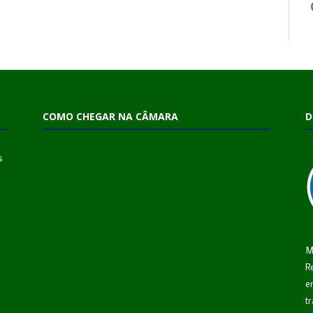
COMO CHEGAR NA CÂMARA
D
s
M
R
e
t