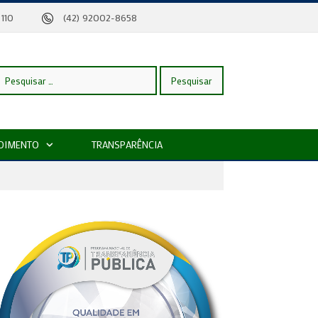
eira, 110
(42) 92002-8658
esquisar
DIMENTO
TRANSPARÊNCIA
or: