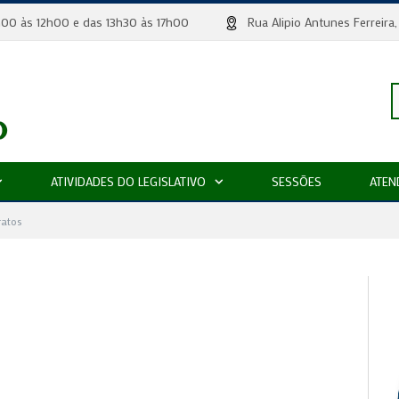
 8h00 às 12h00 e das 13h30 às 17h00
Rua Alipio Antunes Ferr
P
ATIVIDADES DO LEGISLATIVO
SESSÕES
ATEN
p
ratos