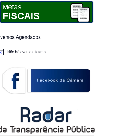
Metas
FISCAIS
ventos Agendados
Não há eventos futuros.
otice