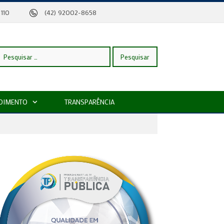
eira, 110
(42) 92002-8658
esquisar
DIMENTO
TRANSPARÊNCIA
or: