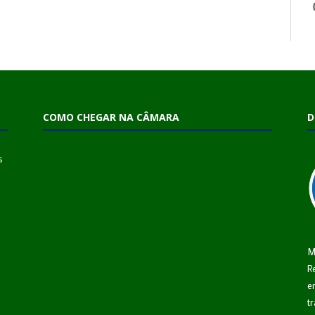
COMO CHEGAR NA CÂMARA
D
s
M
R
e
t