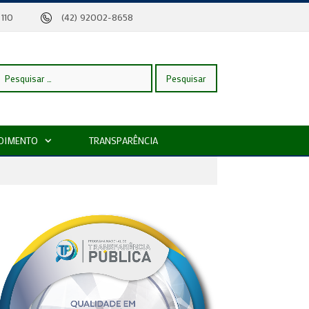
eira, 110
(42) 92002-8658
esquisar
DIMENTO
TRANSPARÊNCIA
or: