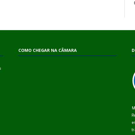
COMO CHEGAR NA CÂMARA
D
s
M
R
e
t