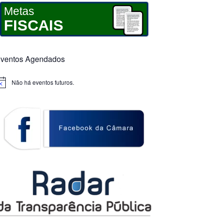
Metas
FISCAIS
ventos Agendados
Não há eventos futuros.
otice