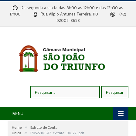
De segunda a sexta das 8h00 às 12h00 e das 13h30 às
17h00
Rua Alipio Antunes Ferreira, 110
(42)
92002-8658
Pesquisar
por:
MENU
»
Home
Extrato de Conta
»
Única
170522143547_extrato_04_22_pdf