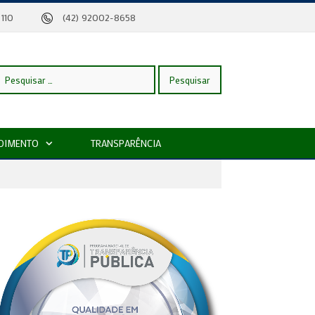
eira, 110
(42) 92002-8658
esquisar
DIMENTO
TRANSPARÊNCIA
or: