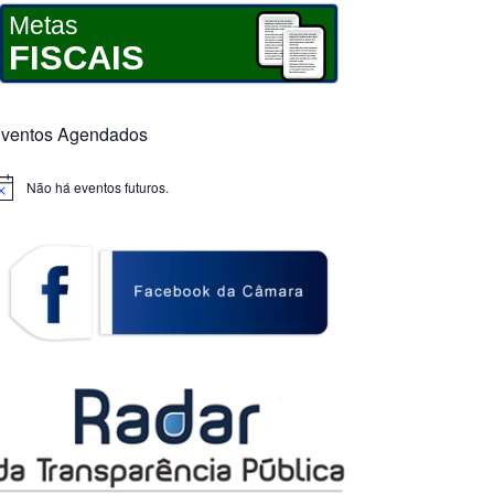
Metas
FISCAIS
ventos Agendados
Não há eventos futuros.
otice