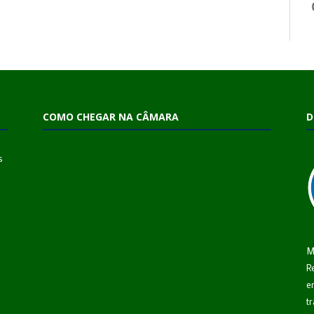
COMO CHEGAR NA CÂMARA
D
s
M
R
e
t