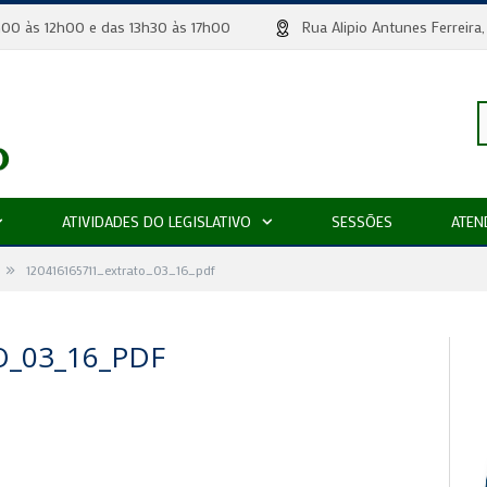
 8h00 às 12h00 e das 13h30 às 17h00
Rua Alipio Antunes Ferr
P
ATIVIDADES DO LEGISLATIVO
SESSÕES
ATEN
»
p
120416165711_extrato_03_16_pdf
O_03_16_PDF