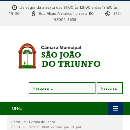
De segunda a sexta das 8h00 às 12h00 e das 13h30 às
17h00
Rua Alipio Antunes Ferreira, 110
(42)
92002-8658
Pesquisar
por:
MENU
»
Home
Extrato de Conta
»
Única
020721101841_extrato_jan_21_pdf