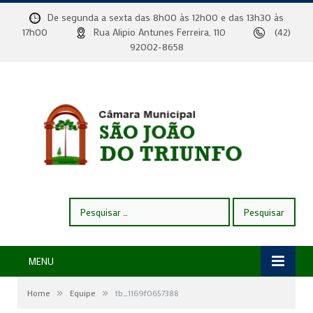
De segunda a sexta das 8h00 às 12h00 e das 13h30 às
17h00
Rua Alipio Antunes Ferreira, 110
(42)
92002-8658
Pesquisar
por:
MENU
»
»
Home
Equipe
tb_1169f0657388