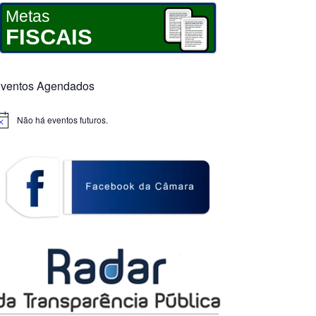
Metas
FISCAIS
ventos Agendados
Não há eventos futuros.
otice