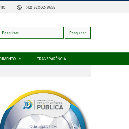
eira, 110
(42) 92002-8658
esquisar
DIMENTO
TRANSPARÊNCIA
or: