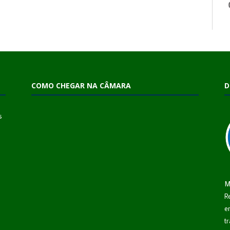
COMO CHEGAR NA CÂMARA
D
s
M
R
e
t