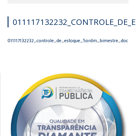
011117132232_CONTROLE_DE_
011117132232_controle_de_estoque_5ordm_bimestre_doc