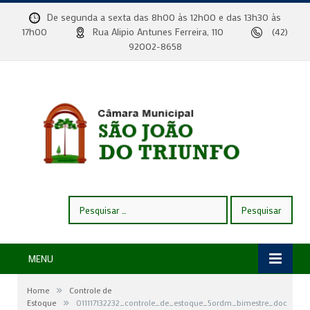
De segunda a sexta das 8h00 às 12h00 e das 13h30 às
17h00
Rua Alipio Antunes Ferreira, 110
(42)
92002-8658
Pesquisar
por:
MENU
»
Home
Controle de
»
Estoque
011117132232_controle_de_estoque_5ordm_bimestre_doc