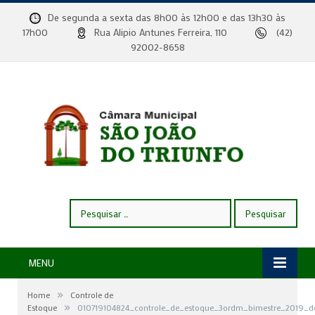
De segunda a sexta das 8h00 às 12h00 e das 13h30 às
17h00
Rua Alipio Antunes Ferreira, 110
(42)
92002-8658
Pesquisar
por:
MENU
»
Home
Controle de
»
Estoque
010719104824_controle_de_estoque_3ordm_bimestre_2019_d