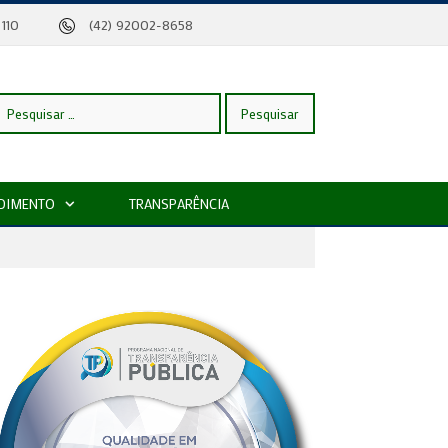
eira, 110
(42) 92002-8658
esquisar
DIMENTO
TRANSPARÊNCIA
or: