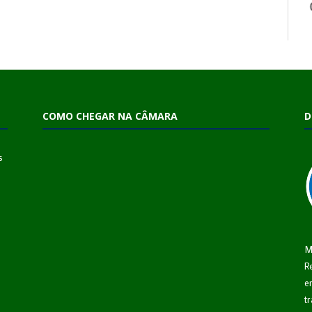
COMO CHEGAR NA CÂMARA
D
s
M
R
e
t