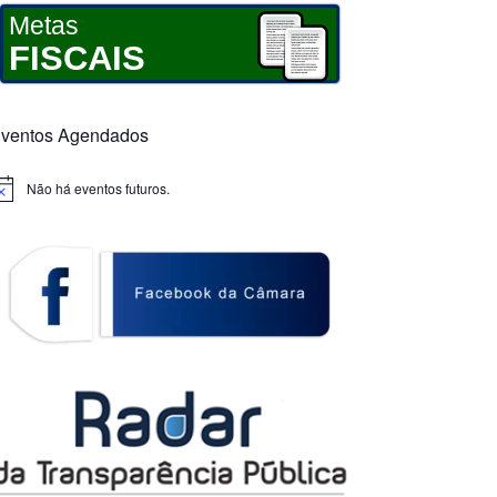
Metas
FISCAIS
ventos Agendados
Não há eventos futuros.
otice