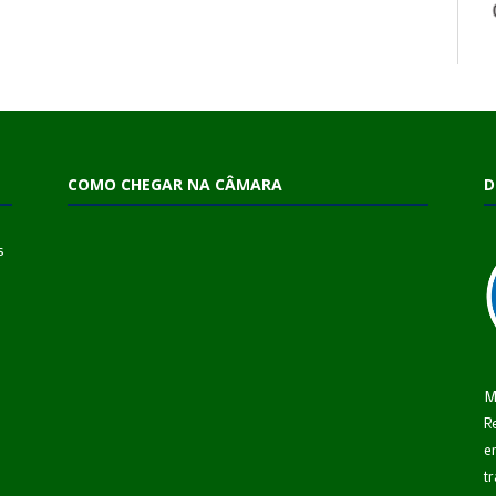
COMO CHEGAR NA CÂMARA
D
s
M
R
e
t