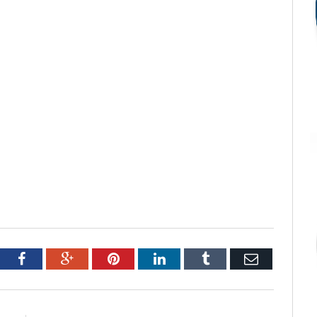
tter
Facebook
Google+
Pinterest
LinkedIn
Tumblr
Email