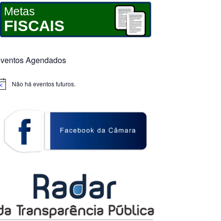
Metas
FISCAIS
ventos Agendados
Não há eventos futuros.
otice