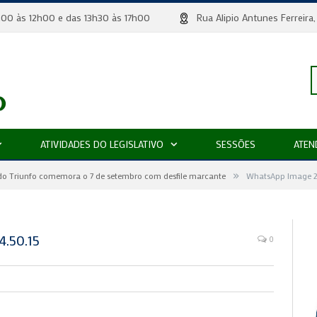
 8h00 às 12h00 e das 13h30 às 17h00
Rua Alipio Antunes Ferr
P
ATIVIDADES DO LEGISLATIVO
SESSÕES
ATEN
»
p
do Triunfo comemora o 7 de setembro com desfile marcante
WhatsApp Image 2
.50.15
0