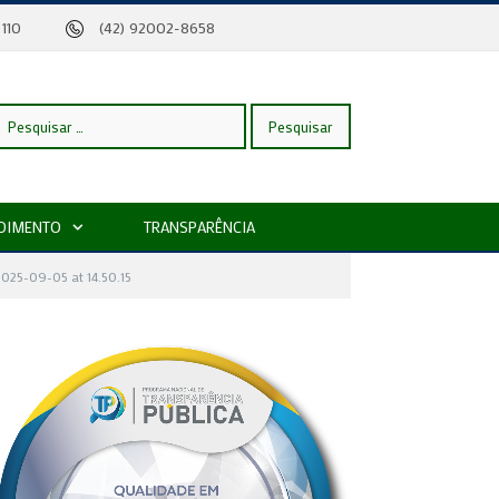
eira, 110
(42) 92002-8658
esquisar
DIMENTO
TRANSPARÊNCIA
or:
025-09-05 at 14.50.15