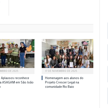
R
o
e
EMBRO DE 2025
17 DE NOVEMBRO DE 2025
 Aplausos reconhece
Homenagem aos alunos do
da ASAGAM em São João
Projeto Crescer Legal na
o
comunidade Rio Baio