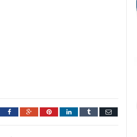
tter
Facebook
Google+
Pinterest
LinkedIn
Tumblr
Email