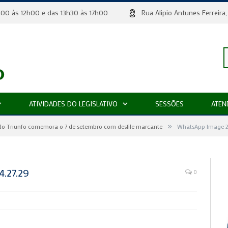
 8h00 às 12h00 e das 13h30 às 17h00
Rua Alipio Antunes Ferr
P
ATIVIDADES DO LEGISLATIVO
SESSÕES
ATEN
»
p
do Triunfo comemora o 7 de setembro com desfile marcante
WhatsApp Image 2
.27.29
0