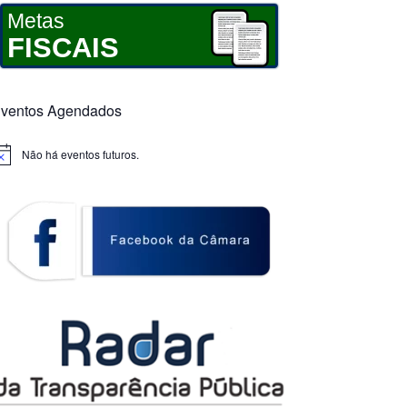
Metas
FISCAIS
ventos Agendados
Não há eventos futuros.
otice