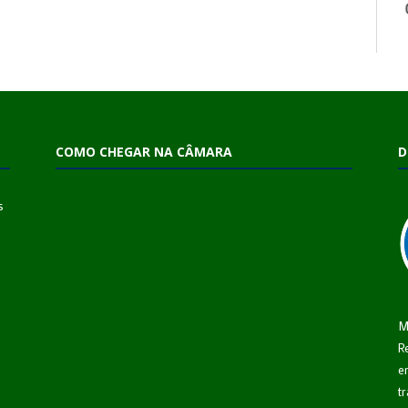
COMO CHEGAR NA CÂMARA
D
s
M
R
e
t