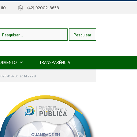
eira, 110
(42) 92002-8658
esquisar
DIMENTO
TRANSPARÊNCIA
or:
025-09-05 at 14.27.29