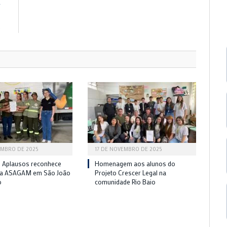
R
o
e
EMBRO DE 2025
17 DE NOVEMBRO DE 2025
 Aplausos reconhece
Homenagem aos alunos do
da ASAGAM em São João
Projeto Crescer Legal na
o
comunidade Rio Baio