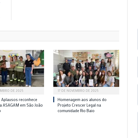
R
o
e
EMBRO DE 2025
17 DE NOVEMBRO DE 2025
 Aplausos reconhece
Homenagem aos alunos do
da ASAGAM em São João
Projeto Crescer Legal na
o
comunidade Rio Baio