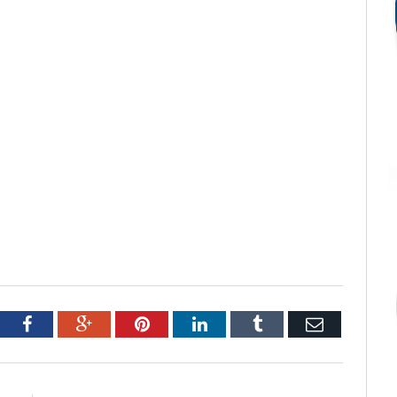
tter
Facebook
Google+
Pinterest
LinkedIn
Tumblr
Email