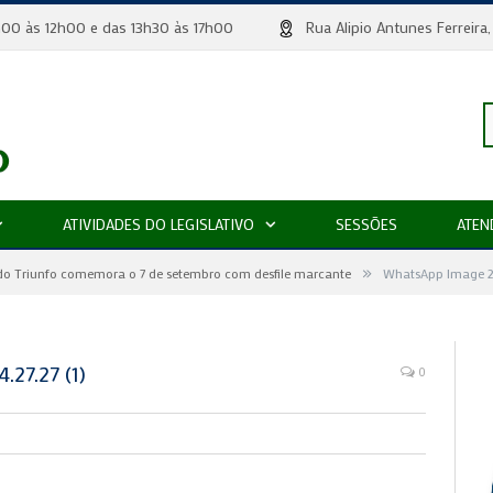
 8h00 às 12h00 e das 13h30 às 17h00
Rua Alipio Antunes Ferr
P
ATIVIDADES DO LEGISLATIVO
SESSÕES
ATEN
»
p
do Triunfo comemora o 7 de setembro com desfile marcante
WhatsApp Image 20
27.27 (1)
0