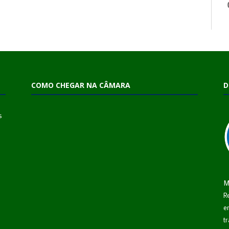
COMO CHEGAR NA CÂMARA
D
s
M
R
e
t