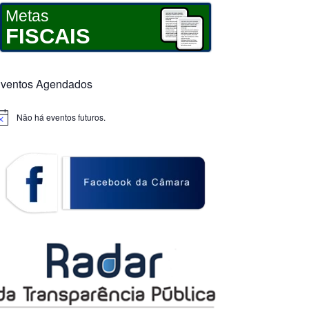
Metas
FISCAIS
ventos Agendados
Não há eventos futuros.
otice