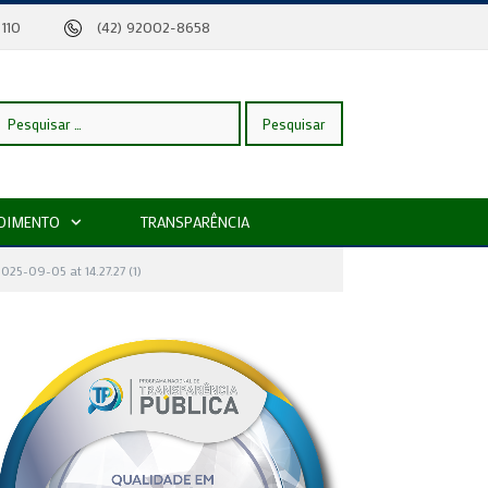
eira, 110
(42) 92002-8658
esquisar
DIMENTO
TRANSPARÊNCIA
or:
25-09-05 at 14.27.27 (1)