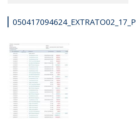
050417094624_EXTRATO02_17_