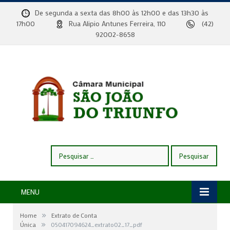
De segunda a sexta das 8h00 às 12h00 e das 13h30 às
17h00
Rua Alipio Antunes Ferreira, 110
(42)
92002-8658
Pesquisar
por:
MENU
»
Home
Extrato de Conta
»
Única
050417094624_extrato02_17_pdf