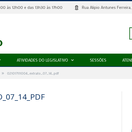
 8h00 às 12h00 e das 13h30 às 17h00
Rua Alipio Antunes Ferr
P
ATIVIDADES DO LEGISLATIVO
SESSÕES
ATEN
»
p
021017111004_extrato_07_14_pdf
O_07_14_PDF