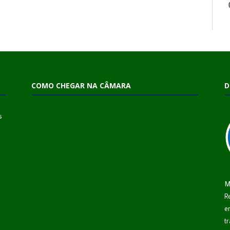
COMO CHEGAR NA CÂMARA
D
s
M
R
e
t