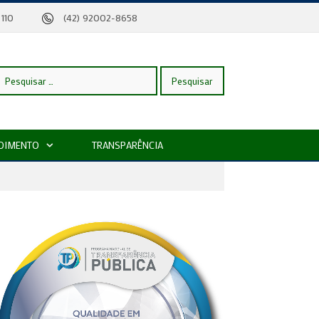
eira, 110
(42) 92002-8658
esquisar
DIMENTO
TRANSPARÊNCIA
or: