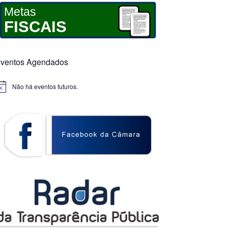
Metas
FISCAIS
ventos Agendados
Não há eventos futuros.
otice