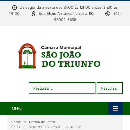
De segunda a sexta das 8h00 às 12h00 e das 13h30 às
17h00
Rua Alipio Antunes Ferreira, 110
(42)
92002-8658
Pesquisar
por:
MENU
»
Home
Extrato de Conta
»
Única
021017110932_extrato_06_14_pdf