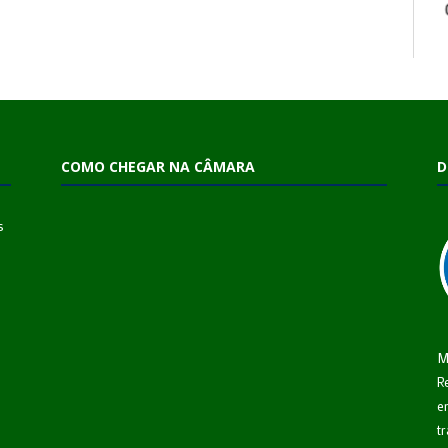
COMO CHEGAR NA CÂMARA
D
s
M
R
e
t