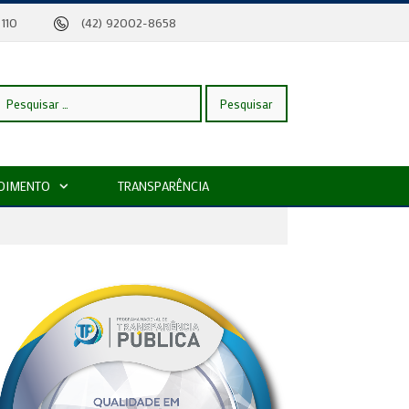
eira, 110
(42) 92002-8658
esquisar
DIMENTO
TRANSPARÊNCIA
or: