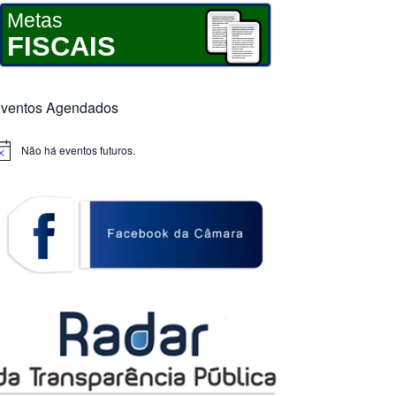
Metas
FISCAIS
ventos Agendados
Não há eventos futuros.
otice