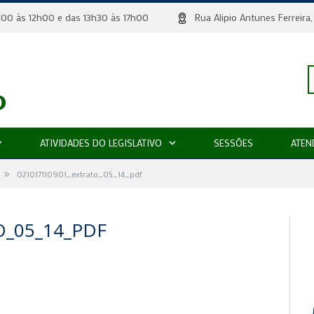
 8h00 às 12h00 e das 13h30 às 17h00
Rua Alipio Antunes Ferr
P
ATIVIDADES DO LEGISLATIVO
SESSÕES
ATEN
»
p
021017110901_extrato_05_14_pdf
O_05_14_PDF