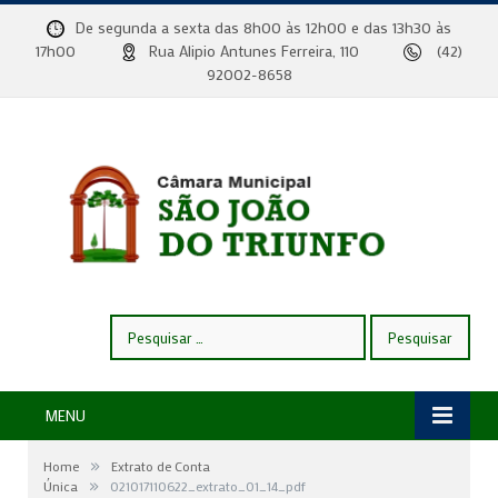
De segunda a sexta das 8h00 às 12h00 e das 13h30 às
17h00
Rua Alipio Antunes Ferreira, 110
(42)
92002-8658
Pesquisar
por:
MENU
»
Home
Extrato de Conta
»
Única
021017110622_extrato_01_14_pdf