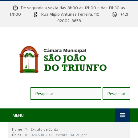
De segunda a sexta das 8h00 às 12h00 e das 13h30 às
17h00
Rua Alipio Antunes Ferreira, 110
(42)
92002-8658
Pesquisar
por:
MENU
»
Home
Extrato de Conta
»
Única
020721102033_extrato_04_21_pdf