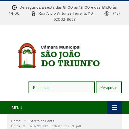
De segunda a sexta das 8h00 às 12h00 e das 13h30 às
17h00
Rua Alipio Antunes Ferreira, 110
(42)
92002-8658
Pesquisar
por:
MENU
»
Home
Extrato de Conta
»
Única
020721101919_extrato_fev_21_pdf