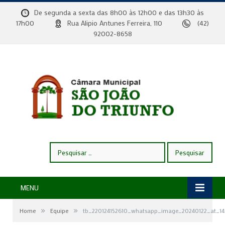
De segunda a sexta das 8h00 às 12h00 e das 13h30 às
17h00
Rua Alipio Antunes Ferreira, 110
(42)
92002-8658
Pesquisar
por:
MENU
»
»
Home
Equipe
tb_220124152610_whatsapp_image_20240122_at_14