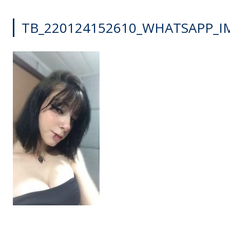
TB_220124152610_WHATSAPP_IM