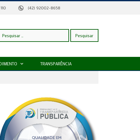
eira, 110
(42) 92002-8658
esquisar
DIMENTO
TRANSPARÊNCIA
or: