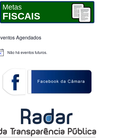
Metas
FISCAIS
ventos Agendados
Não há eventos futuros.
otice