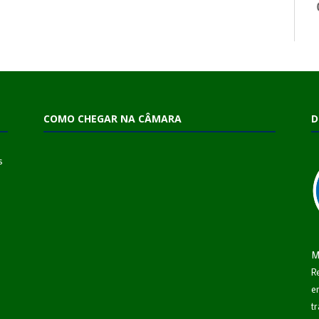
COMO CHEGAR NA CÂMARA
D
s
M
R
e
t