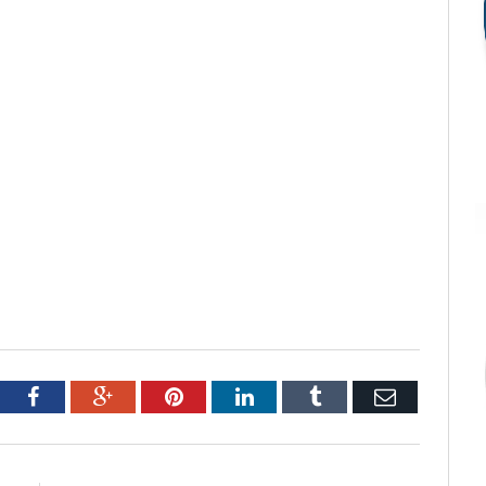
tter
Facebook
Google+
Pinterest
LinkedIn
Tumblr
Email