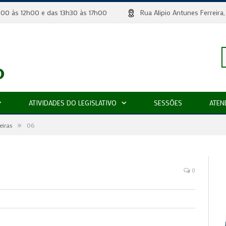
 8h00 às 12h00 e das 13h30 às 17h00
Rua Alipio Antunes Ferr
P
ATIVIDADES DO LEGISLATIVO
SESSÕES
ATEN
»
p
eiras
06
0