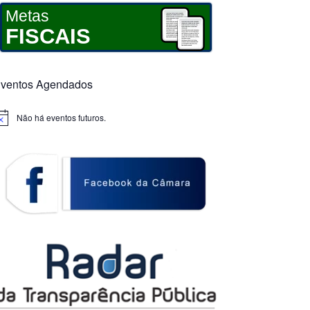
Metas
FISCAIS
ventos Agendados
Não há eventos futuros.
otice