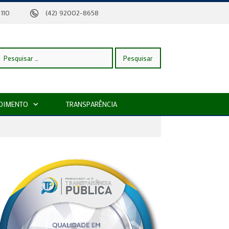
eira, 110
(42) 92002-8658
esquisar
DIMENTO
TRANSPARÊNCIA
or: