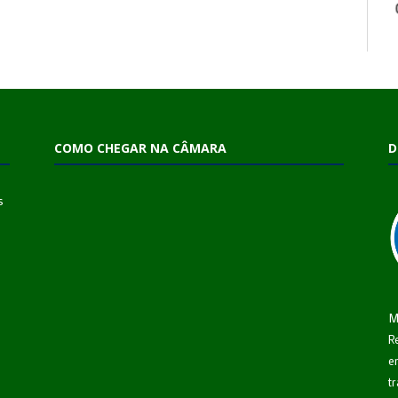
COMO CHEGAR NA CÂMARA
D
s
M
R
e
t