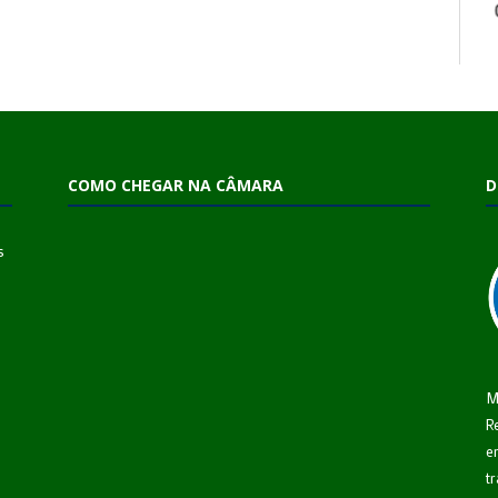
COMO CHEGAR NA CÂMARA
D
s
M
R
e
t