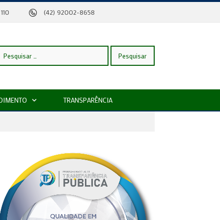
eira, 110
(42) 92002-8658
esquisar
DIMENTO
TRANSPARÊNCIA
or: