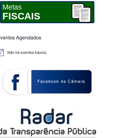
Metas
FISCAIS
ventos Agendados
Não há eventos futuros.
otice