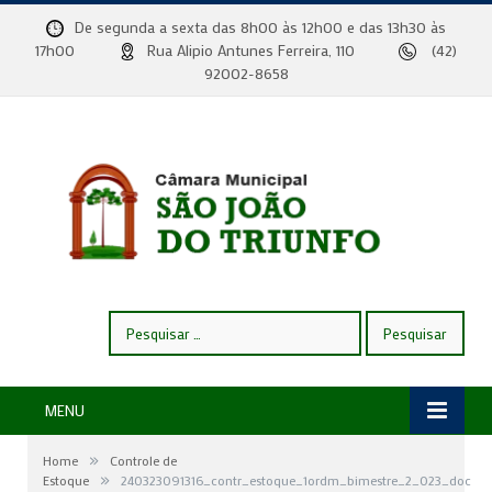
De segunda a sexta das 8h00 às 12h00 e das 13h30 às
17h00
Rua Alipio Antunes Ferreira, 110
(42)
92002-8658
Pesquisar
por:
MENU
»
Home
Controle de
»
Estoque
240323091316_contr_estoque_1ordm_bimestre_2_023_doc