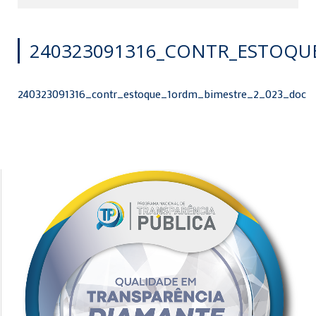
240323091316_CONTR_ESTOQU
240323091316_contr_estoque_1ordm_bimestre_2_023_doc