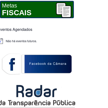
Metas
FISCAIS
ventos Agendados
Não há eventos futuros.
otice