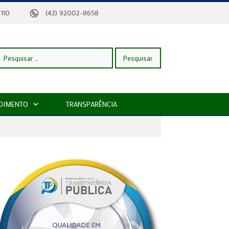
eira, 110
(42) 92002-8658
esquisar
DIMENTO
TRANSPARÊNCIA
or: