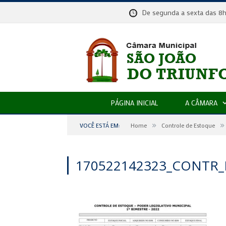
De segunda a sexta das
PÁGINA INICIAL
A CÂMARA
»
»
VOCÊ ESTÁ EM:
Home
Controle de Estoque
170522142323_CONTR_