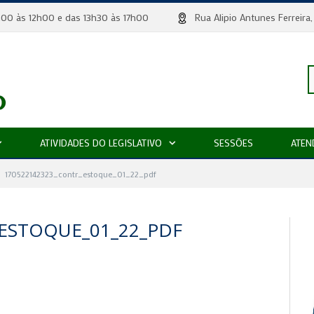
 8h00 às 12h00 e das 13h30 às 17h00
Rua Alipio Antunes Ferr
P
ATIVIDADES DO LEGISLATIVO
SESSÕES
ATEN
p
170522142323_contr_estoque_01_22_pdf
ESTOQUE_01_22_PDF