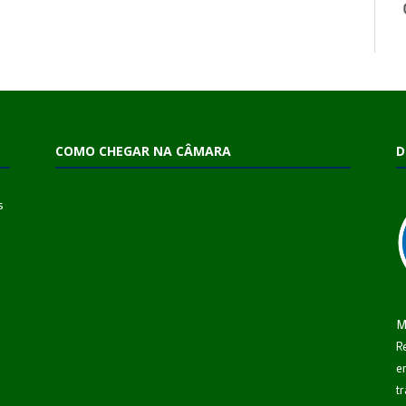
COMO CHEGAR NA CÂMARA
D
s
M
R
e
t