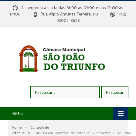
De segunda a sexta das 8h00 às 12h00 e das 13h30 às
17h00
Rua Alipio Antunes Ferreira, 110
(42)
92002-8658
Pesquisar
por:
MENU
»
Home
Controle de
»
Estoque
161023143141_controle_de_estoque_iv_bimestre_2_023_doc