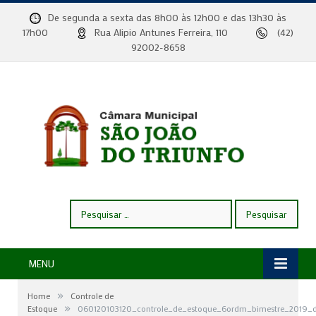
De segunda a sexta das 8h00 às 12h00 e das 13h30 às
17h00
Rua Alipio Antunes Ferreira, 110
(42)
92002-8658
Pesquisar
por:
MENU
»
Home
Controle de
»
Estoque
060120103120_controle_de_estoque_6ordm_bimestre_2019_