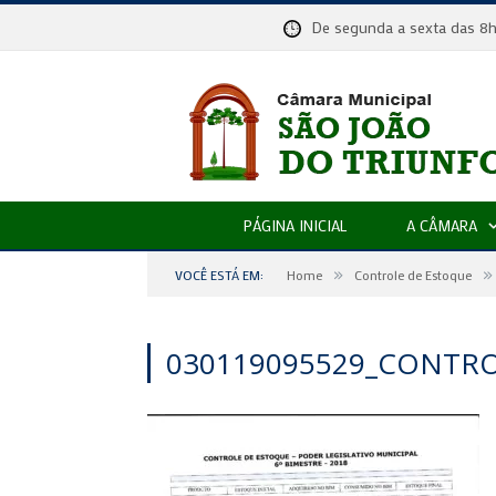
De segunda a sexta das
PÁGINA INICIAL
A CÂMARA
»
»
VOCÊ ESTÁ EM:
Home
Controle de Estoque
030119095529_CONTR