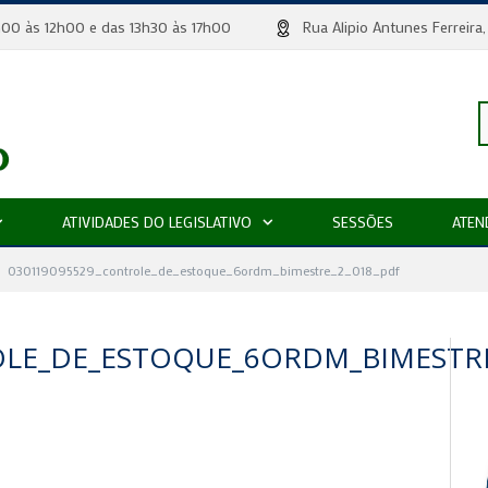
 8h00 às 12h00 e das 13h30 às 17h00
Rua Alipio Antunes Ferr
P
ATIVIDADES DO LEGISLATIVO
SESSÕES
ATEN
p
030119095529_controle_de_estoque_6ordm_bimestre_2_018_pdf
OLE_DE_ESTOQUE_6ORDM_BIMESTRE