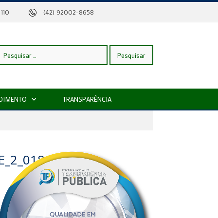
eira, 110
(42) 92002-8658
esquisar
DIMENTO
TRANSPARÊNCIA
or:
_2_018_PDF