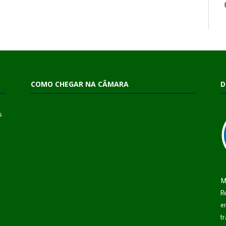
COMO CHEGAR NA CÂMARA
D
s
M
R
e
t