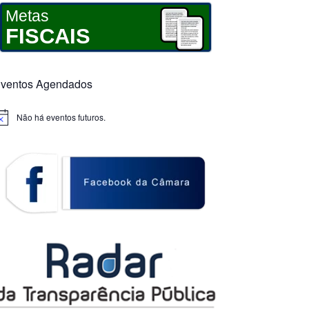
Metas
FISCAIS
ventos Agendados
Não há eventos futuros.
otice